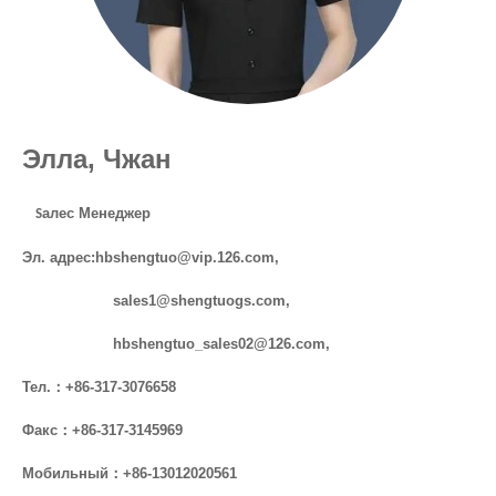
Элла
, Чжан
алес Менеджер
S
Эл. адрес:
hbshengtuo@vip.126.com
,
sales1@shengtuogs.com
,
hbshengtuo_sales02@126.com
,
Тел.
：+86-317-3076658
Факс：+86-317-3145969
Мобильный
：+86-13012020561