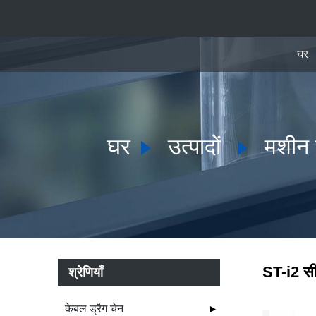
घर
घर
उत्पादों
मशीन ल
ST-i2 सी
श्रेणियाँ
केबल ड्रैग चेन