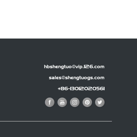
hbshengtuo@vip.126.com
sales@shengtuogs.com
+86-13012020561