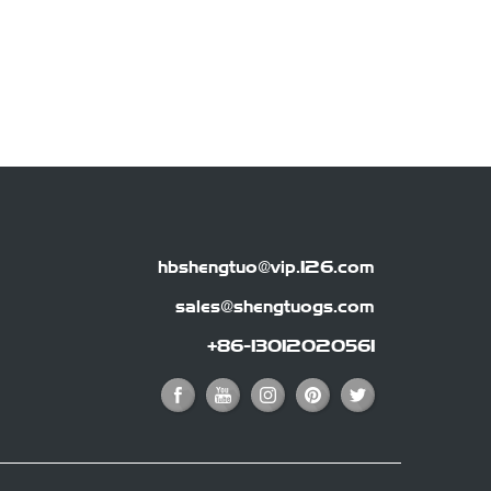
hbshengtuo@vip.126.com
sales@shengtuogs.com
+86-13012020561