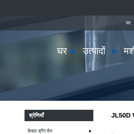
घर
घर
उत्पादों
मश
JL50D श्
श्रेणियाँ
केबल ड्रैग चेन