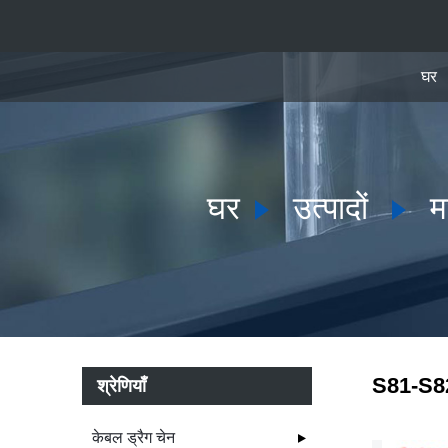
घर
घर
उत्पादों
म
S81-S82
श्रेणियाँ
केबल ड्रैग चेन